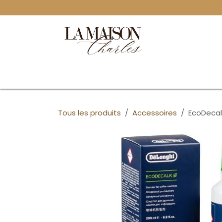
Se rendre au contenu
Page d'accueil
Boutique
​Solution 
Tous les produits
Accessoires
EcoDecal