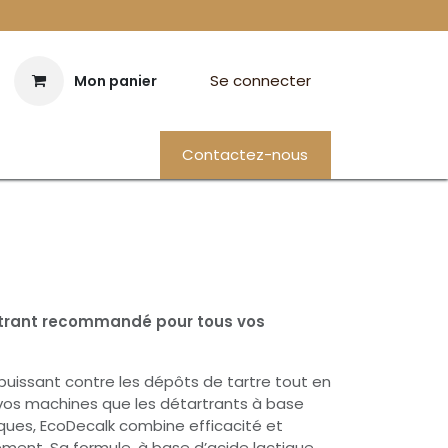
Se connecter
Mon panier
Contactez-nous
rtrant recommandé pour tous vos
puissant contre les dépôts de tartre tout en
vos machines que les détartrants à base
iques, EcoDecalk combine efficacité et
ement. Sa formule, à base d’acide lactique