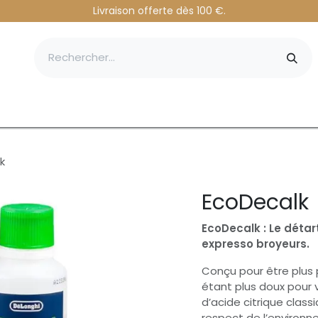
Livraison of​ferte dès 100 ​€.
professionnelle
k
EcoDecalk
EcoDecalk : Le déta
expresso broyeurs.
Conçu pour être plus 
étant plus doux pour 
d’acide citrique class
respect de l’environn