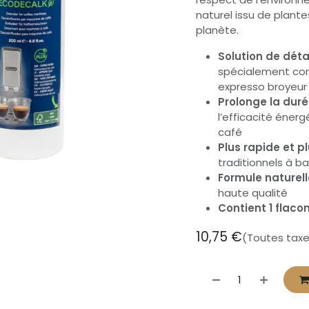
naturel issu de plante
planète.
Solution de déta
spécialement con
expresso broyeur
Prolonge la dur
l’efficacité éner
café
Plus rapide et p
traditionnels à ba
Formule naturell
haute qualité
Contient 1 fla
con
10,75
€
(Toutes tax